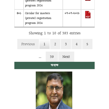
(private) registration
program 2024
৪০১
Circular for masters
০৭-০৭-২০২৬
(private) registration
program 2024
Showing 1 to 10 of 383 entries
Previous
1
2
3
4
5
…
39
Next
অধ্যক্ষ