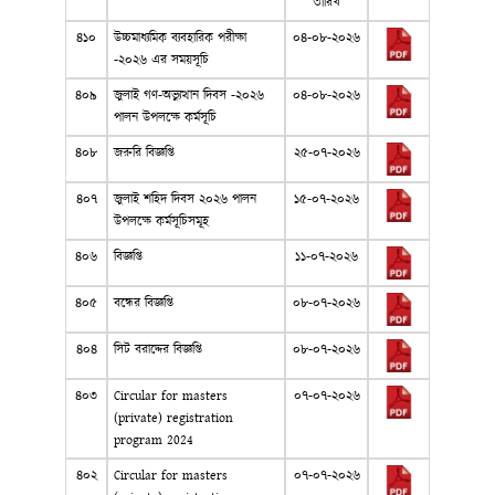
তারিখ
৪১০
উচ্চমাধ্যমিক ব্যবহারিক পরীক্ষা
০৪-০৮-২০২৬
-২০২৬ এর সময়সূচি
৪০৯
জুলাই গণ-অভ্যুত্থান দিবস -২০২৬
০৪-০৮-২০২৬
পালন উপলক্ষে কর্মসূচি
৪০৮
জরুরি বিজ্ঞপ্তি
২৫-০৭-২০২৬
৪০৭
জুলাই শহিদ দিবস ২০২৬ পালন
১৫-০৭-২০২৬
উপলক্ষে কর্মসূচিসমূহ
৪০৬
বিজ্ঞপ্তি
১১-০৭-২০২৬
৪০৫
বন্ধের বিজ্ঞপ্তি
০৮-০৭-২০২৬
৪০৪
সিট বরাদ্দের বিজ্ঞপ্তি
০৮-০৭-২০২৬
৪০৩
Circular for masters
০৭-০৭-২০২৬
(private) registration
program 2024
৪০২
Circular for masters
০৭-০৭-২০২৬