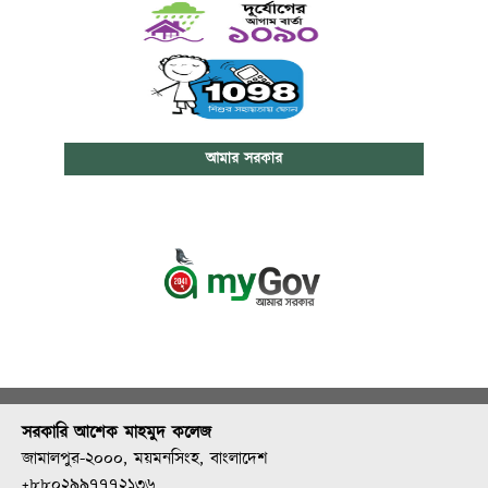
আমার সরকার
সরকারি আশেক মাহমুদ কলেজ
জামালপুর-২০০০, ময়মনসিংহ, বাংলাদেশ
+৮৮০২৯৯৭৭৭২১৩৬