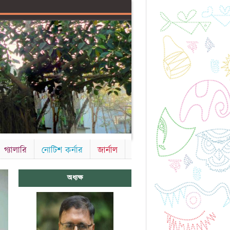
গ্যালারি
নোটিশ কর্নার
জার্নাল
অধ্যক্ষ