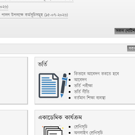
২০২৬)
পালন উপলক্ষে কর্মসূচিসমূহ
(১৫-০৭-২০২৬)
সকল নোটিশ
সক
য়সূচি
(০৪-০৮-২০২৬)
ে কর্মসূচি
(০৪-০৮-২০২৬)
ভর্তি
ূচিসমূহ
(১৫-০৭-২০২৬)
কিভাবে আবেদন করতে হবে
আবেদন
ভর্তি পরীক্ষা
ভর্তি নীতি
বর্তমান শিক্ষা ব্যবস্থা
একাডেমিক কার্যক্রম
শ্রেণিসূচি
অনলাইন শ্রেণিসূচি