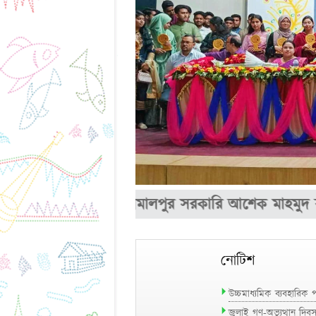
লেজ, জামালপুর। জামালপুর সরকারি আশেক মাহমুদ কলেজ থেকে
নোটিশ
উচ্চমাধ্যমিক ব্যবহারিক
জুলাই গণ-অভ্যুত্থান দি