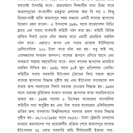
সকলেই উপলব্ধি করে। ক্রমবর্ধমান শিক্ষার্থীর কথা চিন্তা করে
জামালপুরের তৎকালীন মহকুমা প্রশাসক আর সি দত্ত ও কিছু
বিদ্যোৎসাহী ব্যক্তি জামালপুর শহর অঞ্চলে একটি কলেজ স্থাপনের
উদ্যোগ গ্রহণ করেন। এ উপলক্ষে ১৯৪০ সালে করোনেশন রিডিং
ক্লাবে এক সভায় কার্যকরী কমিটি গঠন করা হয়। কমিটি বিভিন্ন
ব্যক্তির নিকট থেকে চাঁদা আদায় করে একটি প্রাথমিক তহবিল
গঠন করে। এছাড়াও অপর এক সভায় প্রত্যেক ইউনিয়নের
প্রেসিডেন্টকে ২০০ টাকা করে চাঁদা ধরা হয়। শুধু তাই নয়,
এতদঞ্চলের সাধারণ জনগণও কলেজ স্থাপনে এগিয়ে আসে এবং
সাধ্যমত সাহায্য সহযোগিতা করে। ফলে কলেজ স্থাপনের প্রাথমিত
তহবিল নিশ্চিত হয়। ১৯৪১ সালে ১০ই জুন প্রভিশনাল ওয়াকিং
কমিটির সভায় সরকারি ইটখোলা (কৈয়ের বিল) নামক স্থানে
কলেজ স্থাপনের সিদ্ধান্ত গৃহীত হয় এবং ইটখোলা কলেজকে দান
করার জন্য সরকারের নিকট দরখাস্ত দেওয়ার সিদ্ধান্ত হয়। ১৯৪৩
সালে ভয়াবহ দুর্ভিক্ষের কারণে কলেজ স্থাপনের কাজ সাময়িকভাবে
ব্যাহত হয়। ১৯৪৪ সালের ৮ ডিসেম্বর কলেজের সাংগঠনিক
কমিটির সভা অনুষ্ঠিত হয় এবং উক্ত সভায় কলেজের এফিলিয়েশন
প্রাপ্তির জন্য কলকাতা বিশ্ববিদ্যালয়ে দরখাস্ত প্রদান করার সিদ্ধান্ত
গৃহীত হয়। ২৯/০৬/১৯৪৫ সালে ৩৮১৩/- টাকা ট্রেজারি চালানের
মাধ্যমে জমাদানের পর প্রয়োজনীয় প্রক্রিয়া শেষে জামালপুর কলেজ
ইটখোলার ৩১ একর সরকারি জমি দীর্ঘমেয়াদী ইজারা পায়।