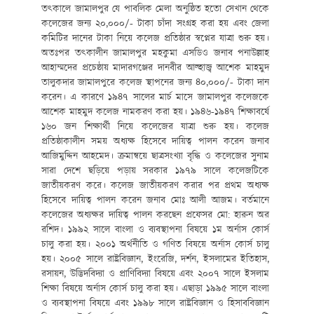
তৎকালে জামালপুর যে পাবলিক মেলা অনুষ্ঠিত হতো সেখান থেকে
কলেজের জন্য ২০,০০০/- টাকা চাঁদা সংগ্রহ করা হয় এবং জেলা
কমিটির দানের টাকা নিয়ে কলেজ প্রতিষ্ঠার স্বপ্নের যাত্রা শুরু হয়।
অতঃপর তৎকালীন জামালপুর মহকুমা এসডিও জনাব পনাউল্লাহ
আহাম্মদের প্রচেষ্ঠায় মাদারগঞ্জের দানবীর আল্হাজ্ব আশেক মাহমুদ
তালুকদার জামালপুরে কলেজ স্থাপনের জন্য ৪০,০০০/- টাকা দান
করেন। এ কারণে ১৯৪৭ সালের মার্চ মাসে জামালপুর কলেজকে
আশেক মাহমুদ কলেজ নামকরণ করা হয়। ১৯৪৬-১৯৪৭ শিক্ষাবর্ষে
১৬০ জন শিক্ষার্থী নিয়ে কলেজের যাত্রা শুরু হয়। কলেজ
প্রতিষ্ঠাকালীন সময় অধ্যক্ষ হিসেবে দায়িত্ব পালন করেন জনাব
আজিমুদ্দিন আহমেদ। ক্রমান্বয়ে ছাত্রসংখ্যা বৃদ্ধি ও কলেজের সুনাম
সারা দেশে ছড়িয়ে পড়ায় সরকার ১৯৭৯ সালে কলেজটিকে
জাতীয়করণ করে। কলেজ জাতীয়করণ করার পর প্রথম অধ্যক্ষ
হিসেবে দায়িত্ব পালন করেন জনাব মোঃ আলী আজম। বর্তমানে
কলেজের অধ্যক্ষর দায়িত্ব পালন করছেন প্রফেসর মো: হারুন অর
রশিদ। ১৯৯২ সালে বাংলা ও ব্যবস্থাপনা বিষয়ে ১ম অর্নাস কোর্স
চালু করা হয়। ২০০১ অর্থনীতি ও গণিত বিষয়ে অর্নাস কোর্স চালু
হয়। ২০০৫ সালে রাষ্ট্রবিজ্ঞান, ইংরেজি, দর্শন, ইসলামের ইতিহাস,
রসায়ন, উদ্ভিদবিদ্যা ও প্রাণিবিদ্যা বিষয়ে এবং ২০০৭ সালে ইসলাম
শিক্ষা বিষয়ে অর্নাস কোর্স চালু করা হয়। এছাড়া ১৯৯৫ সালে বাংলা
ও ব্যবস্থাপনা বিষয়ে এবং ১৯৯৮ সালে রাষ্ট্রবিজ্ঞান ও হিসাববিজ্ঞান