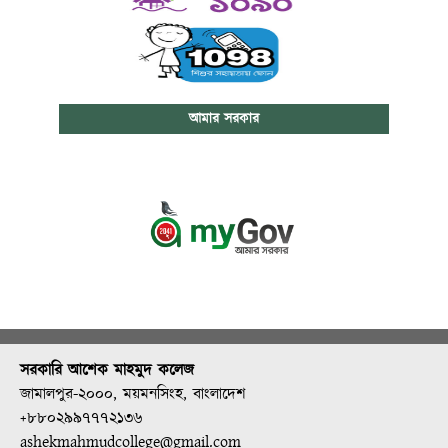
আমার সরকার
সরকারি আশেক মাহমুদ কলেজ
জামালপুর-২০০০, ময়মনসিংহ, বাংলাদেশ
+৮৮০২৯৯৭৭৭২১৩৬
ashekmahmudcollege@gmail.com