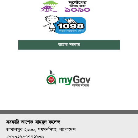
আমার সরকার
সরকারি আশেক মাহমুদ কলেজ
জামালপুর-২০০০, ময়মনসিংহ, বাংলাদেশ
+৮৮০২৯৯৭৭৭২১৩৬