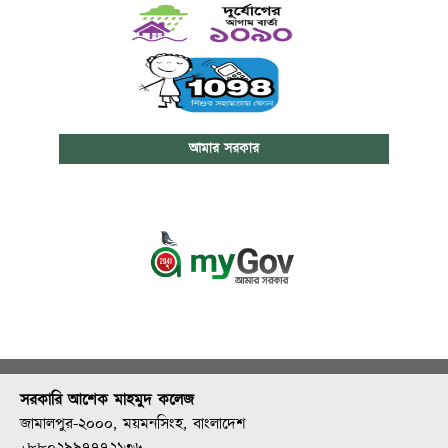
আমার সরকার
সরকারি আশেক মাহমুদ কলেজ
জামালপুর-২০০০, ময়মনসিংহ, বাংলাদেশ