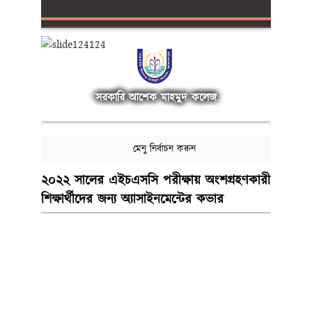
সরকারি আশেক মাহমুদ কলেজ
মেনু নির্বাচন করুন
২০২২ সালের এইচএসসি পরীক্ষায় অংশগ্রহণকারী
শিক্ষার্থীদের জন্য অ্যাসাইনমেন্টের কভার