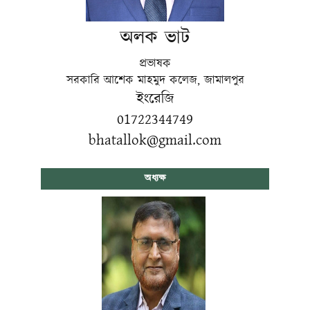
অলক ভাট
প্রভাষক
সরকারি আশেক মাহমুদ কলেজ, জামালপুর
ইংরেজি
01722344749
bhatallok@gmail.com
অধ্যক্ষ