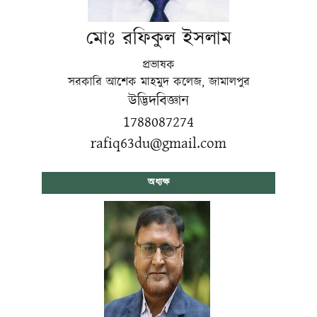
মোঃ রফিকুল ইসলাম
প্রভাষক
সরকারি আশেক মাহমুদ কলেজ, জামালপুর
উদ্ভিদবিজ্ঞান
1788087274
rafiq63du@gmail.com
অধ্যক্ষ